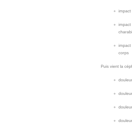
impact 
impact
charab
impact
corps
Puis vient la cép
douleur
douleu
douleu
douleur