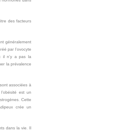
être des facteurs
ont généralement
réé par l’ovocyte
 il n’y a pas la
uer la prévalence
 sont associées à
l’obésité est un
œstrogènes. Cette
 adipeux crée un
s dans la vie. Il