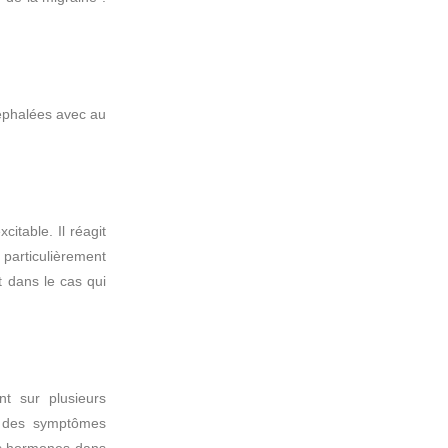
céphalées avec au
itable. Il réagit
 particulièrement
 dans le cas qui
t sur plusieurs
n des symptômes
des hormones dans