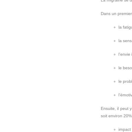
Dans un premier
la fati
la sens
l’envie
le beso
le pro
l’émoti
Ensuite, il peut
soit environ 20%
impact 