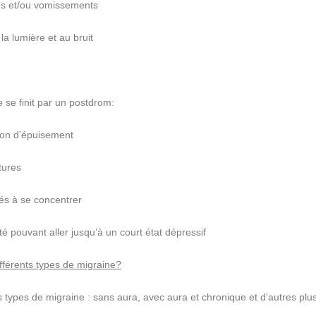
s et/ou vomissements
la lumière et au bruit
e se finit par un postdrom:
ion d’épuisement
tures
ltés à se concentrer
té pouvant aller jusqu’à un court état dépressif
ifférents types de migraine?
rs types de migraine : sans aura, avec aura et chronique et d’autres plus