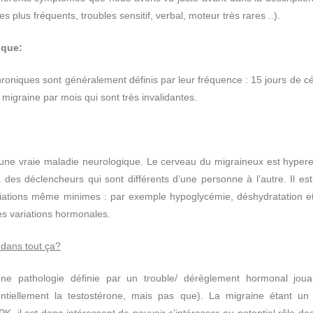
les plus fréquents, troubles sensitif, verbal, moteur très rares ..).
ique:
roniques sont généralement définis par leur fréquence : 15 jours de 
 migraine par mois qui sont très invalidantes.
une vraie maladie neurologique. Le cerveau du migraineux est hyperexc
des déclencheurs qui sont différents d’une personne à l’autre. Il est
riations même minimes : par exemple hypoglycémie, déshydratation et
s variations hormonales.
 dans tout ça?
e pathologie définie par un trouble/ dérèglement hormonal jouan
ntiellement la testostérone, mais pas que). La migraine étant u
K, il est donc intéressant de pouvoir s’intéresser au potentiel rôle 