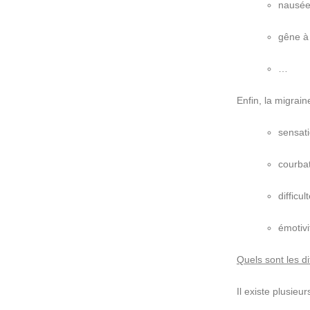
nausée
gêne à 
…
Enfin, la migrain
sensat
courba
difficu
émotivi
Quels sont les d
Il existe plusieu