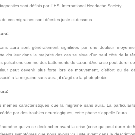
iagnostics sont définis par l’IHS: International Headache Society
s de ces migraines sont décrites juste ci-dessous.
aura:
sans aura sont généralement signifiées par une douleur moyenne o
te douleur dans la majorité des cas se situe d’un seul côté de la tê
s pulsations comme des battements de cœur.nUne crise peut durer d
uleur peut devenir plus forte lors de mouvement, d’effort ou de 
ocié à la migraine sans aura, il s’agit de la photophobie.
ura:
es mêmes caractéristiques que la migraine sans aura. La particularit
cédée par des troubles neurologiques, cette phase s’appelle l’aura.
énomène qui va se déclencher avant la crise (crise qui peut durer de 5
fférents symptômes que nous avons vu juste avant dans la description