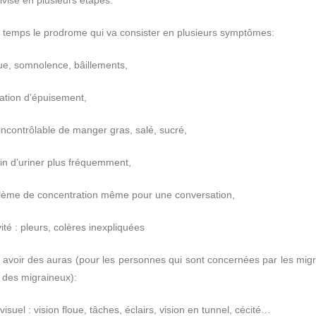
 temps le prodrome qui va consister en plusieurs symptômes:
gue, somnolence, bâillements,
ation d’épuisement,
 incontrôlable de manger gras, salé, sucré,
in d’uriner plus fréquemment,
blème de concentration même pour une conversation,
vité : pleurs, colères inexpliquées
 y avoir des auras (pour les personnes qui sont concernées par les mig
 des migraineux):
visuel : vision floue, tâches, éclairs, vision en tunnel, cécité…