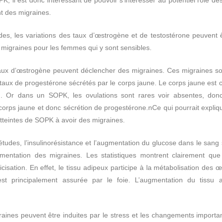
t des migraines.
es, les variations des taux d’œstrogène et de testostérone peuvent 
migraines pour les femmes qui y sont sensibles.
eaux d’œstrogène peuvent déclencher des migraines. Ces migraines s
taux de progestérone sécrétés par le corps jaune. Le corps jaune est c
on. Or dans un SOPK, les ovulations sont rares voir absentes, donc
orps jaune et donc sécrétion de progestérone.nCe qui pourrait expliq
tteintes de SOPK à avoir des migraines.
études, l’insulinorésistance et l’augmentation du glucose dans le sang
mentation des migraines. Les statistiques montrent clairement que 
icisation. En effet, le tissu adipeux participe à la métabolisation des 
est principalement assurée par le foie. L’augmentation du tissu
raines peuvent être induites par le stress et les changements important