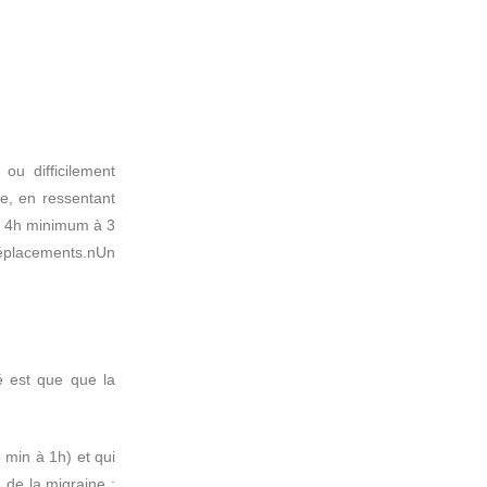
u difficilement
te, en ressentant
e 4h minimum à 3
déplacements.nUn
é est que que la
 min à 1h) et qui
 de la migraine :