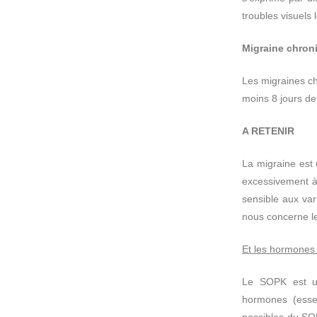
troubles visuels 
Migraine chron
Les migraines ch
moins 8 jours de
A RETENIR
La migraine est 
excessivement à 
sensible aux va
nous concerne le
Et les hormones
Le SOPK est un
hormones (esse
possibles du SOP