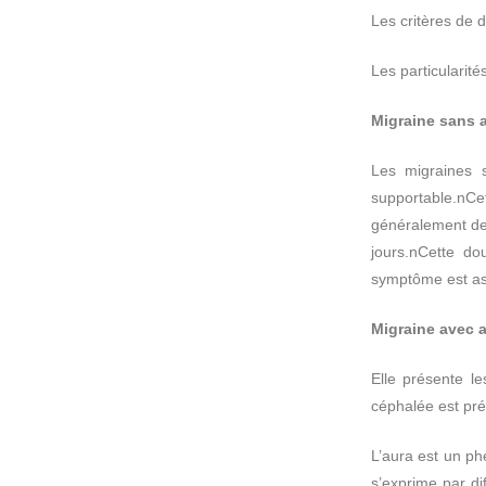
Les critères de d
Les particularité
Migraine sans 
Les migraines 
supportable.nCet
généralement de
jours.nCette do
symptôme est ass
Migraine avec a
Elle présente l
céphalée est pré
L’aura est un ph
s’exprime par di