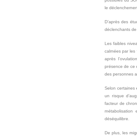
le déclenchemen
D’après des étud
déclenchants de 
Les faibles niv
calmées par les 
après l’ovulati
présence de ce c
des personnes a
Selon certaines 
un risque d’aug
facteur de chron
métabolisation 
déséquilibre.
De plus, les mig