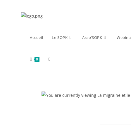
Accueil
Le SOPK
Asso’SOPK
Webina
0