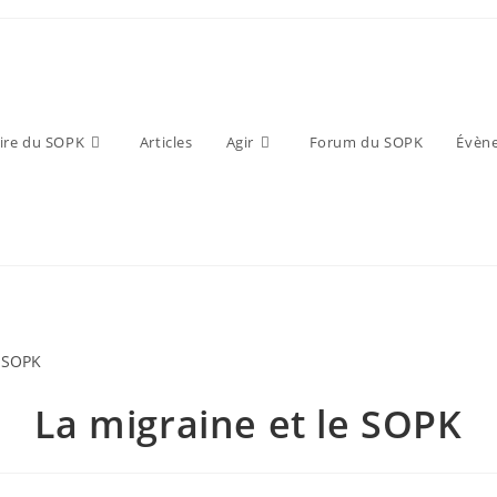
ire du SOPK
Articles
Agir
Forum du SOPK
Évèn
La migraine et le SOPK