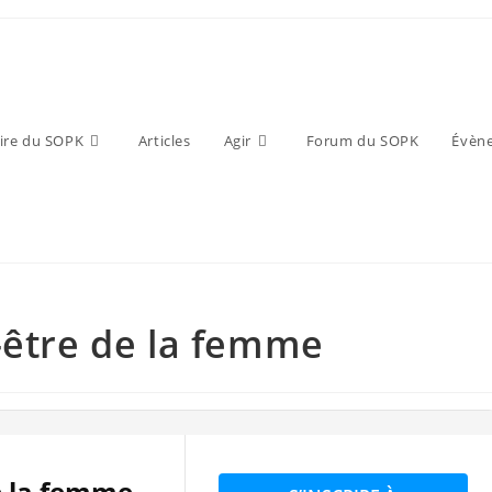
ire du SOPK
Articles
Agir
Forum du SOPK
Évèn
-être de la femme
e la femme