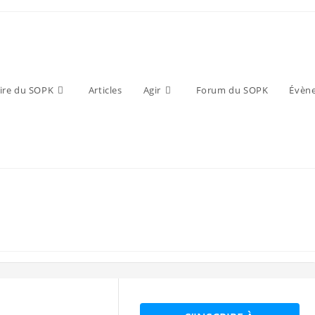
ire du SOPK
Articles
Agir
Forum du SOPK
Évèn