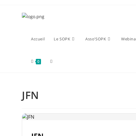
Accueil
Le SOPK
Asso’SOPK
Webina
0
JFN
JFN